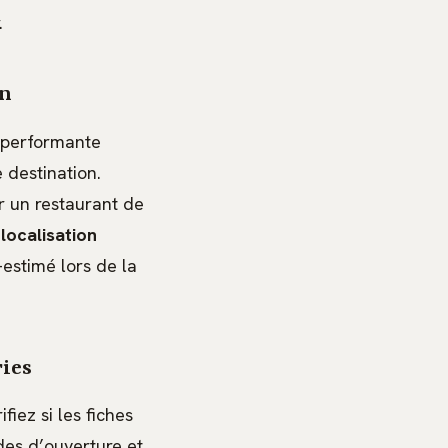
.
on
performante
 destination.
er un restaurant de
localisation
estimé lors de la
ries
fiez si les fiches
odes d’ouverture et