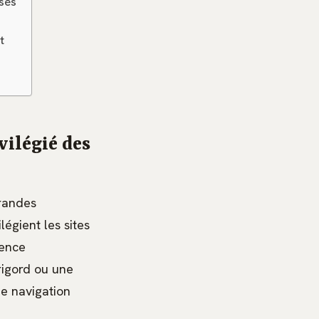
isés
t
vilégié des
grandes
égient les sites
nence
rigord ou une
ne navigation