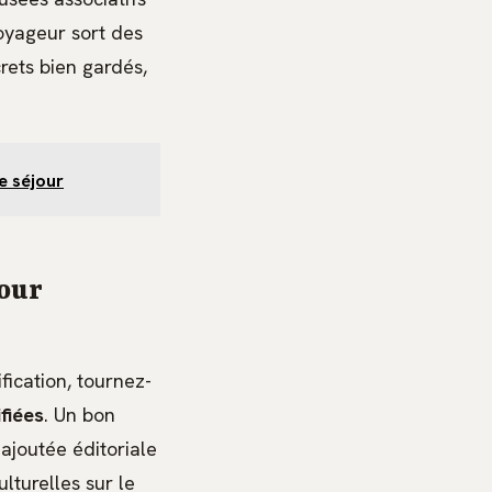
voyageur sort des
rets bien gardés,
e séjour
pour
fication, tournez-
fiées
. Un bon
 ajoutée éditoriale
lturelles sur le