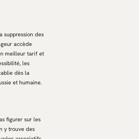
la suppression des
yageur accède
 meilleur tarif et
sibilité, les
ablie dès la
ussie et humaine.
s figurer sur les
n y trouve des
sées associatifs