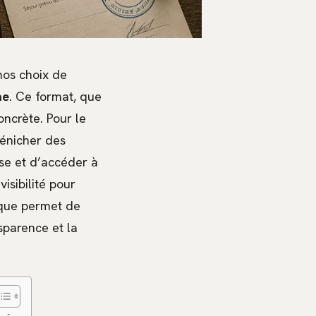
nos choix de
me
. Ce format, que
oncrète. Pour le
dénicher des
se et d’accéder à
isibilité pour
ique permet de
nsparence et la