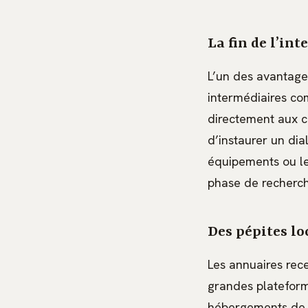
La fin de l’in
L’un des avantages
intermédiaires co
directement aux c
d’instaurer un dia
équipements ou les
phase de recherch
Des pépites lo
Les annuaires rece
grandes plateform
hébergements de c