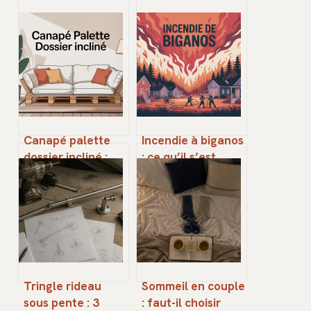
Canapé palette
Incendie à biganos
dossier incliné :
: ce qu’il s’est
idées, plans et
passé, impacts et
réglages confort
réponses
Tringle rideau
Sommeil en couple
sous pente : 3
: faut-il choisir