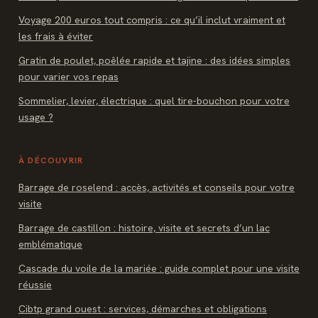
Voyage 200 euros tout compris : ce qu’il inclut vraiment et
les frais à éviter
Gratin de poulet, poêlée rapide et tajine : des idées simples
pour varier vos repas
Sommelier, levier, électrique : quel tire-bouchon pour votre
usage ?
À DÉCOUVRIR
Barrage de roselend : accès, activités et conseils pour votre
visite
Barrage de castillon : histoire, visite et secrets d’un lac
emblématique
Cascade du voile de la mariée : guide complet pour une visite
réussie
Cibtp grand ouest : services, démarches et obligations