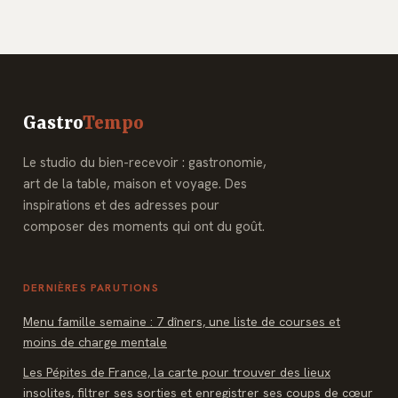
solutions
entre intimité et
techniques pour
qualité de repos ?
fixer vos rideaux
sans glissement
Gastro
Tempo
Le studio du bien-recevoir : gastronomie,
art de la table, maison et voyage. Des
inspirations et des adresses pour
composer des moments qui ont du goût.
DERNIÈRES PARUTIONS
Menu famille semaine : 7 dîners, une liste de courses et
moins de charge mentale
Les Pépites de France, la carte pour trouver des lieux
insolites, filtrer ses sorties et enregistrer ses coups de cœur