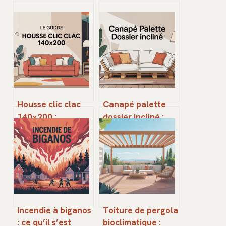
Housse clic clac
Canapé palette
140×200 :
dossier incliné :
comment choisir le
idées, plans et
bon modèle pour
réglages confort
votre canapé
Incendie à biganos
Toiture de pergola
: ce qu’il s’est
bioclimatique :