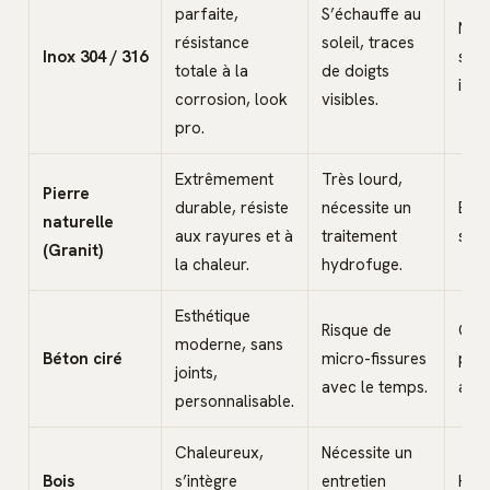
parfaite,
S’échauffe au
Nett
résistance
soleil, traces
Inox 304 / 316
spéc
totale à la
de doigts
inox
corrosion, look
visibles.
pro.
Extrêmement
Très lourd,
Pierre
durable, résiste
nécessite un
Eau
naturelle
aux rayures et à
traitement
sav
(Granit)
la chaleur.
hydrofuge.
Esthétique
Risque de
Cire
moderne, sans
Béton ciré
micro-fissures
prot
joints,
avec le temps.
annu
personnalisable.
Chaleureux,
Nécessite un
Bois
s’intègre
entretien
Huil