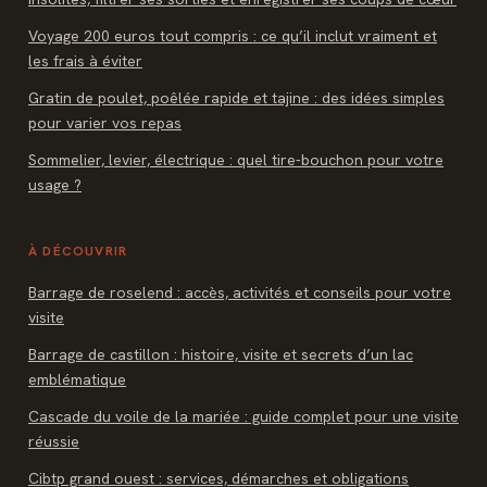
Voyage 200 euros tout compris : ce qu’il inclut vraiment et
les frais à éviter
Gratin de poulet, poêlée rapide et tajine : des idées simples
pour varier vos repas
Sommelier, levier, électrique : quel tire-bouchon pour votre
usage ?
À DÉCOUVRIR
Barrage de roselend : accès, activités et conseils pour votre
visite
Barrage de castillon : histoire, visite et secrets d’un lac
emblématique
Cascade du voile de la mariée : guide complet pour une visite
réussie
Cibtp grand ouest : services, démarches et obligations