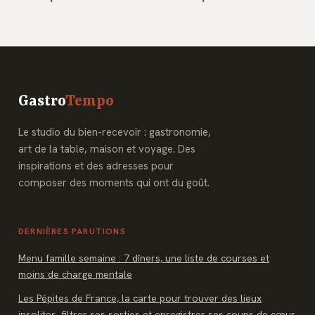
passé, impacts et
comment choisir,
réponses
adapter et
optimiser ?
Gastro
Tempo
Le studio du bien-recevoir : gastronomie,
art de la table, maison et voyage. Des
inspirations et des adresses pour
composer des moments qui ont du goût.
DERNIÈRES PARUTIONS
Menu famille semaine : 7 dîners, une liste de courses et
moins de charge mentale
Les Pépites de France, la carte pour trouver des lieux
insolites, filtrer ses sorties et enregistrer ses coups de cœur