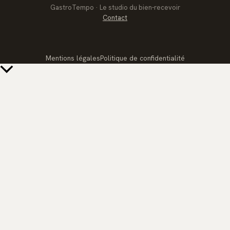
GastroTempo · Le studio du bien-recevoir
Contact
Mentions légales
Politique de confidentialité
Retour
en
haut