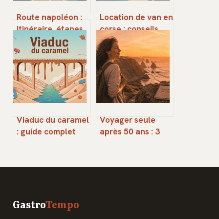
Route napoléon :
Location de van en
itinéraire, étapes
corse : conseils,
et conseils pour un
tarifs et itinéraires
voyage réussi
clés
Viaduc du caramel
Voyager seule
: guide complet
après 50 ans : 3
pour comprendre
clés pour
ce mème tiktok
transformer votre
peur en liberté
retrouvée
Gastro
Tempo