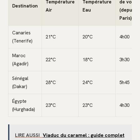
Température
Température
de vol
Destination
Air
Eau
(depuis
Paris)
Canaries
21°C
20°C
4h00
(Tenerife)
Maroc
22°C
18°C
3h30
(Agadir)
Sénégal
28°C
24°C
5h45
(Dakar)
Égypte
23°C
23°C
4h30
(Hurghada)
LIRE AUSSI
Viaduc du caramel : guide complet