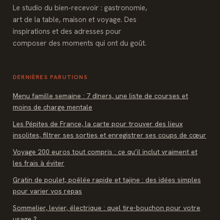
Le studio du bien-recevoir : gastronomie,
art de la table, maison et voyage. Des
inspirations et des adresses pour
composer des moments qui ont du goût.
DERNIÈRES PARUTIONS
Menu famille semaine : 7 dîners, une liste de courses et
moins de charge mentale
Les Pépites de France, la carte pour trouver des lieux
insolites, filtrer ses sorties et enregistrer ses coups de cœur
Voyage 200 euros tout compris : ce qu’il inclut vraiment et
les frais à éviter
Gratin de poulet, poêlée rapide et tajine : des idées simples
pour varier vos repas
Sommelier, levier, électrique : quel tire-bouchon pour votre
usage ?