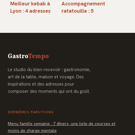
Meilleur kebab à
Accompagnement
Lyon : 4 adresses
ratatouille : 5
artisanales qui
idées pour
redéfinissent la
transformer vos
street food
légumes en plat
complet
Gastro
Tempo
Le studio du bien-recevoir : gastronomie,
art de la table, maison et voyage. Des
inspirations et des adresses pour
composer des moments qui ont du goût.
DERNIÈRES PARUTIONS
Menu famille semaine : 7 dîners, une liste de courses et
moins de charge mentale