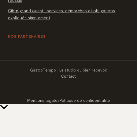
réussie
Cibtp grand ouest : services, démarches et obligations
expliqués simplement
NOS PARTENAIRES
GastroTempo · Le studio du bien-recevoir
Contact
Mentions légales
Politique de confidentialité
Retour
en
haut