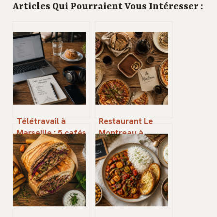
Articles Qui Pourraient Vous Intéresser :
Télétravail à
Restaurant Le
Marseille : 5 cafés
Montreau à
avec wifi fibre,
Montreuil : une
prises garanties et
cuisine généreuse
calme absolu
entre terre et mer