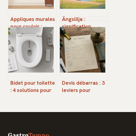
Appliques murales
Ängslilja :
pour couloir :
signification,
comment bien
origine et usages
choisir et installer
modernes d’un
prénom rare
Bidet pour toilette
Devis débarras : 3
: 4 solutions pour
leviers pour
moderniser votre
réduire vos coûts
hygiène intime
et vider votre
sans gros travaux
logement sans
imprévus