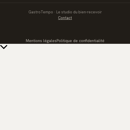
GastroTempo · Le studio du bien-recevoir
Contact
Mentions légales
Politique de confidentialité
Retour
en
haut