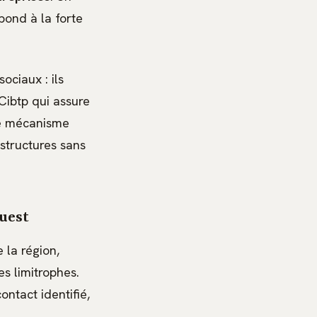
pond à la forte
ociaux : ils
 Cibtp qui assure
Ce mécanisme
 structures sans
Ouest
 la région,
es limitrophes.
tact identifié,