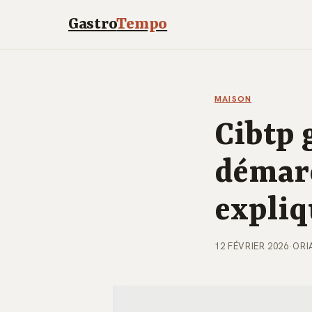
Gastro
Tempo
MAISON
Cibtp 
démarc
expli
12 FÉVRIER 2026
·
ORI