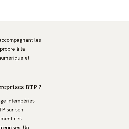
n accompagnant les
propre à la
 numérique et
treprises BTP ?
age intempéries
TP sur son
ement ces
treprises
. Un