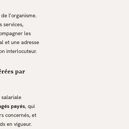
l de l’organisme.
s services,
compagner les
al et une adresse
n interlocuteur.
érées par
 salariale
ngés payés
, qui
rs concernés, et
ds en vigueur.