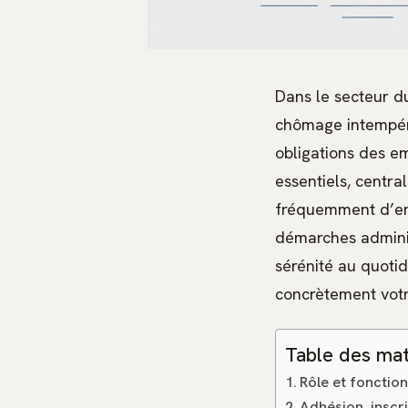
Dans le secteur d
chômage intempéri
obligations des e
essentiels, centra
fréquemment d’ent
démarches admini
sérénité au quot
concrètement votre
Table des mat
Rôle et fonctio
Adhésion, inscri