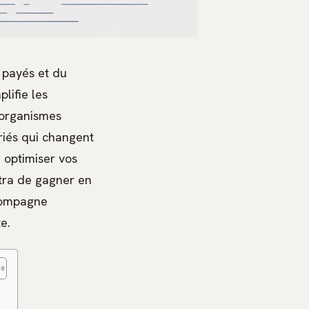
 payés et du
lifie les
 organismes
ariés qui changent
 optimiser vos
tra de gagner en
compagne
e.