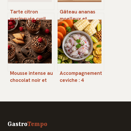
Tarte citron
Gâteau ananas
meringuée cyril
moelleux et
lignac : la recette
caramélisé : la
réussie pas à pas
recette facile et
inratable
Mousse intense au
Accompagnement
chocolat noir et
ceviche : 4
ses sablés
contrastes de
diamants
textures pour
sublimer votre
poisson mariné
Gastro
Tempo