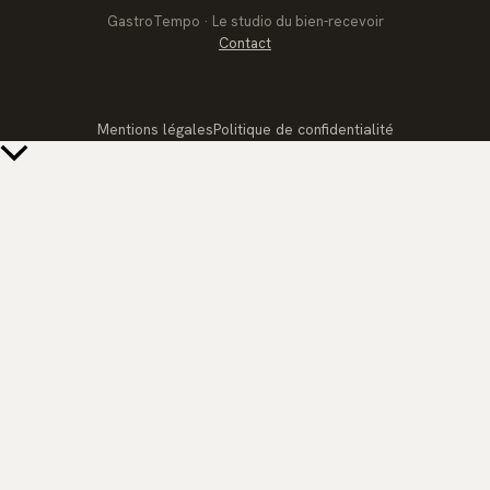
GastroTempo · Le studio du bien-recevoir
Contact
Mentions légales
Politique de confidentialité
Retour
en
haut