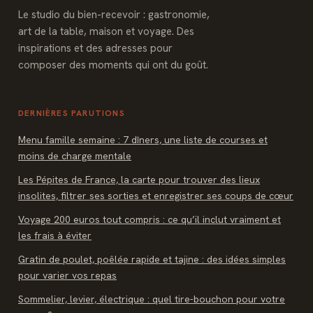
Le studio du bien-recevoir : gastronomie,
art de la table, maison et voyage. Des
inspirations et des adresses pour
composer des moments qui ont du goût.
DERNIÈRES PARUTIONS
Menu famille semaine : 7 dîners, une liste de courses et
moins de charge mentale
Les Pépites de France, la carte pour trouver des lieux
insolites, filtrer ses sorties et enregistrer ses coups de cœur
Voyage 200 euros tout compris : ce qu’il inclut vraiment et
les frais à éviter
Gratin de poulet, poêlée rapide et tajine : des idées simples
pour varier vos repas
Sommelier, levier, électrique : quel tire-bouchon pour votre