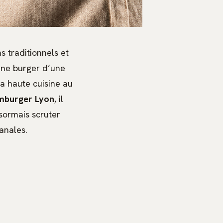
s traditionnels et
cène burger d’une
la haute cuisine au
mburger Lyon
, il
ésormais scruter
anales.