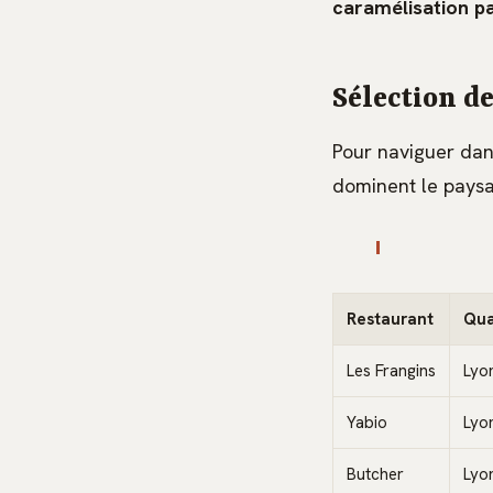
caramélisation pa
Sélection d
Pour naviguer dan
dominent le paysag
Restaurant
Qua
Les Frangins
Lyon
Yabio
Lyon
Butcher
Lyon