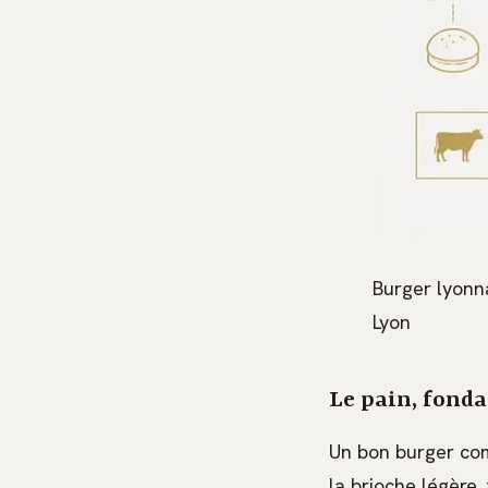
Burger lyonn
Lyon
Le pain, fonda
Un bon burger com
la brioche légère,