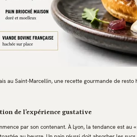
ais au Saint-Marcellin, une recette gourmande de resto
tion de l’expérience gustative
mence par son contenant. À Lyon, la tendance est au «
 toastée au beurre. Un pain réussi doit absorber les sucs