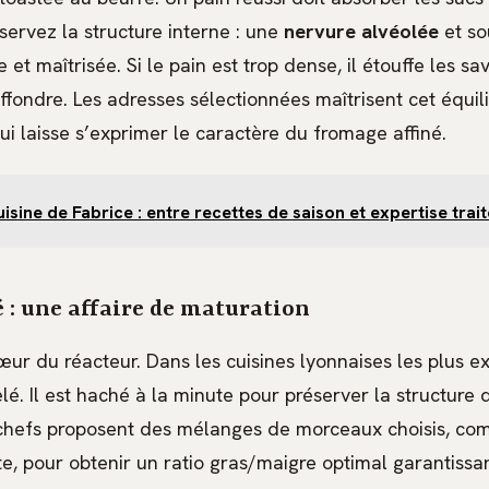
servez la structure interne : une
nervure alvéolée
et so
et maîtrisée. Si le pain est trop dense, il étouffe les save
ffondre. Les adresses sélectionnées maîtrisent cet équili
i laisse s’exprimer le caractère du fromage affiné.
uisine de Fabrice : entre recettes de saison et expertise tra
 : une affaire de maturation
œur du réacteur. Dans les cuisines lyonnaises les plus ex
lé. Il est haché à la minute pour préserver la structure d
s chefs proposent des mélanges de morceaux choisis, co
te, pour obtenir un ratio gras/maigre optimal garantissa