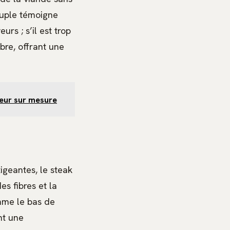
uple témoigne
urs ; s’il est trop
bre, offrant une
iteur sur mesure
igeantes, le steak
es fibres et la
mme le bas de
nt une