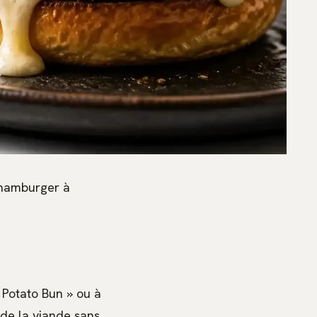
 hamburger à
 Potato Bun » ou à
 de la viande sans