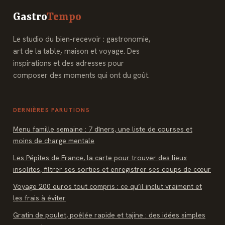
nature brute,
transparence et
Gastro
Tempo
design iconique ?
Le studio du bien-recevoir : gastronomie,
art de la table, maison et voyage. Des
inspirations et des adresses pour
composer des moments qui ont du goût.
DERNIÈRES PARUTIONS
Menu famille semaine : 7 dîners, une liste de courses et
moins de charge mentale
Les Pépites de France, la carte pour trouver des lieux
insolites, filtrer ses sorties et enregistrer ses coups de cœur
Voyage 200 euros tout compris : ce qu’il inclut vraiment et
les frais à éviter
Gratin de poulet, poêlée rapide et tajine : des idées simples