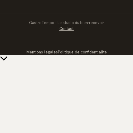
GastroTempo · Le studio du bien-recevoir
Contact
Mentions légales
Politique de confidentialité
Retour
en
haut