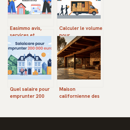
Easimmo avis,
Calculer le volume
services et
pour
alternatives pour
déménagement :
simplifier votre
méthode simple,
gestion
tableaux et
immobilière
astuces
Quel salaire pour
Maison
emprunter 200
californienne des
000 euros sans
années 70 :
mettre en danger
comment
son budget
réinventer
l’habitat entre