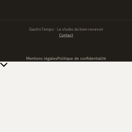
GastroTempo · Le studio du bien-recevoir
Contact
Mentions légales
Politique de confidentialité
Retour
en
haut