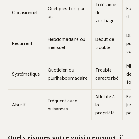
Tolérance
Quelques fois par
Rappe
Occasionnel
de
an
si gên
voisinage
Dialo
Hebdomadaire ou
Début de
Récurrent
puis
mensuel
trouble
courri
Mise 
Quotidien ou
Trouble
Systématique
deme
plurihebdomadaire
caractérisé
forme
Atteinte à
Recou
Fréquent avec
Abusif
la
juridi
nuisances
propriété
possi
Quels risques votre voisin encourt-il