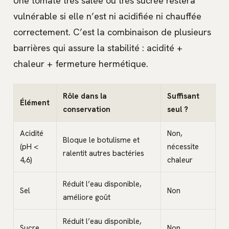
Une tomate très salée ou très sucrée restera
vulnérable si elle n’est ni acidifiée ni chauffée
correctement. C’est la combinaison de plusieurs
barrières qui assure la stabilité : acidité +
chaleur + fermeture hermétique.
Rôle dans la
Suffisant
Élément
conservation
seul ?
Acidité
Non,
Bloque le botulisme et
(pH <
nécessite
ralentit autres bactéries
4,6)
chaleur
Réduit l’eau disponible,
Sel
Non
améliore goût
Réduit l’eau disponible,
Sucre
Non