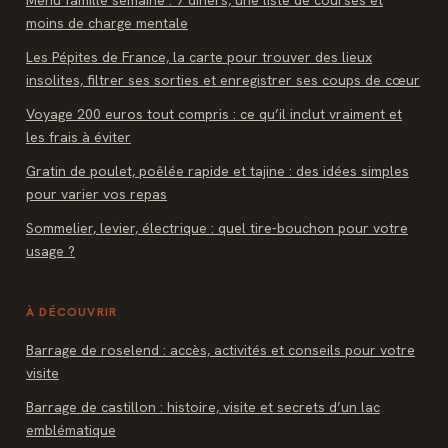
Menu famille semaine : 7 dîners, une liste de courses et
moins de charge mentale
Les Pépites de France, la carte pour trouver des lieux
insolites, filtrer ses sorties et enregistrer ses coups de cœur
Voyage 200 euros tout compris : ce qu’il inclut vraiment et
les frais à éviter
Gratin de poulet, poêlée rapide et tajine : des idées simples
pour varier vos repas
Sommelier, levier, électrique : quel tire-bouchon pour votre
usage ?
À DÉCOUVRIR
Barrage de roselend : accès, activités et conseils pour votre
visite
Barrage de castillon : histoire, visite et secrets d’un lac
emblématique