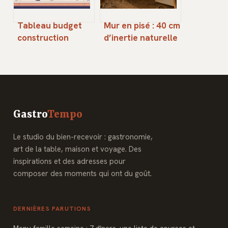
Tableau budget
Mur en pisé : 40 cm
construction
d’inertie naturelle
maison pdf : guide
et les 3 règles
complet pour bien
pour préserver sa
chiffrer vos
longévité
travaux
Gastro
Tempo
Le studio du bien-recevoir : gastronomie,
art de la table, maison et voyage. Des
inspirations et des adresses pour
composer des moments qui ont du goût.
DERNIÈRES PARUTIONS