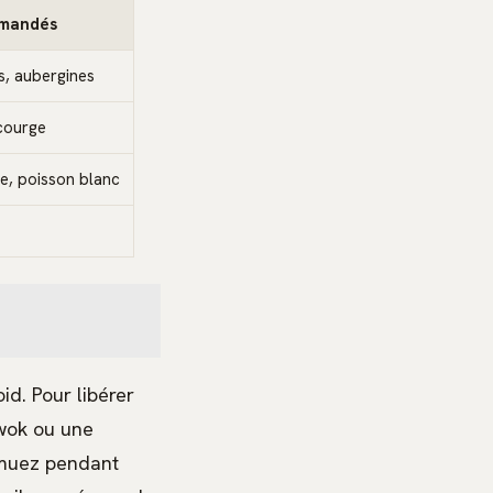
mmandés
s, aubergines
courge
e, poisson blanc
id. Pour libérer
wok ou une
remuez pendant