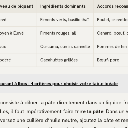
iveau de piquant
Ingrédients dominants
Accords reco
levé
Piments verts, basilic thaï
Poulet, crevette
oyen à Élevé
Piments rouges, ail
Canard, bœuf, 
oux
Curcuma, cumin, cannelle
Pommes de terr
odéré
Cacahuètes grillées
Bœuf, porc
aurant à Ibos : 4 critères pour choisir votre table idéale
 consiste à diluer la pâte directement dans un liquide fro
elles, il faut impérativement faire
frire la pâte
. Dans un 
versez une cuillère d’huile neutre, ajoutez la pâte et 