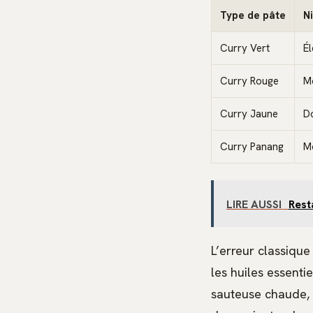
Type de pâte
N
Curry Vert
É
Curry Rouge
M
Curry Jaune
D
Curry Panang
M
LIRE AUSSI
Rest
L’erreur classique
les huiles essenti
sauteuse chaude, 