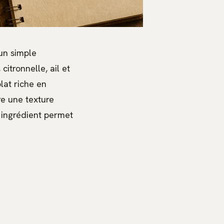
’un simple
itronnelle, ail et
lat riche en
re une texture
t ingrédient permet