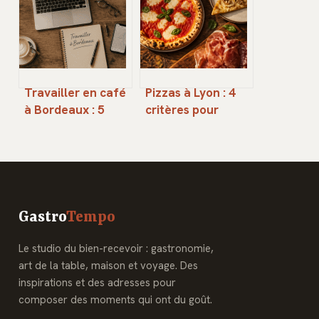
Travailler en café
Pizzas à Lyon : 4
à Bordeaux : 5
critères pour
adresses testées
identifier
pour allier Wi-Fi
l’excellence
fibre, confort et
napolitaine
productivité
Gastro
Tempo
Le studio du bien-recevoir : gastronomie,
art de la table, maison et voyage. Des
inspirations et des adresses pour
composer des moments qui ont du goût.