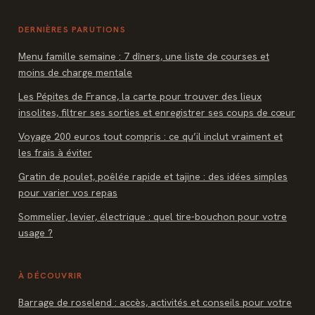
DERNIÈRES PARUTIONS
Menu famille semaine : 7 dîners, une liste de courses et
moins de charge mentale
Les Pépites de France, la carte pour trouver des lieux
insolites, filtrer ses sorties et enregistrer ses coups de cœur
Voyage 200 euros tout compris : ce qu’il inclut vraiment et
les frais à éviter
Gratin de poulet, poêlée rapide et tajine : des idées simples
pour varier vos repas
Sommelier, levier, électrique : quel tire-bouchon pour votre
usage ?
À DÉCOUVRIR
Barrage de roselend : accès, activités et conseils pour votre